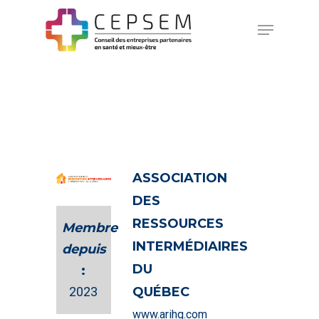
Hit enter to search or ESC to close
ASSOCIATION
DES
RESSOURCES
Membre
INTERMÉDIAIRES
depuis
DU
:
2023
QUÉBEC
www.arihq.com